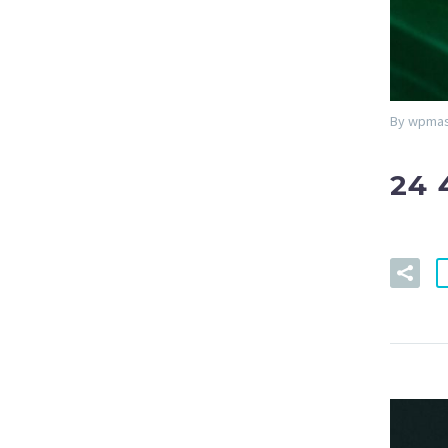
By wpmas
24 