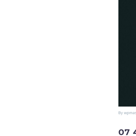
By wpmas
07 