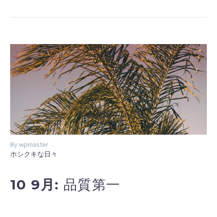
By wpmaster
ホシクキな日々
10 9月:
品質第一